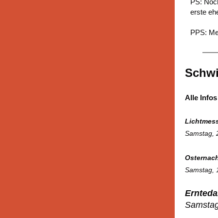
PS: Noch
erste eh
PPS: Mei
Schwi
Alle Info
Lichtmess
Samstag, 
Osternach
Samstag, 1
Ernteda
Samstag