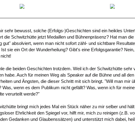
mir sehr bewusst, solche (Erfolgs-)Geschichten sind ein heikles Unte
rt die Schwitzhütte jetzt Medaillen und Bühnenpräsenz? Hat man die
g gut" absolviert, wenn man nicht sofort zähl- und sichtbare Resultate
? Ist sie ein Ort der Wunderheilung? Gibt's eine Erfolgsgarantie? Nein,
 nicht!
hle die beiden Geschichten trotzdem. Weil ich der Schwitzhütte sehr v
n habe. Auch für meinen Weg als Speaker auf die Bühne und all den
heiten und Ängsten, die dieser Schritt mit sich bringt. "Will man mir 
 Was, wenn es dem Publikum nicht gefällt? Was, wenn ich für meine
te verurteilt werde?"
itzhütte bringt mich jedes Mal ein Stück näher zu mir selber und hält
loser Ehrlichkeit den Spiegel vor, hilft mir, mich zu reinigen (z.B. v
n Gedanken und Glaubenssätzen) und unterstützt mich dabei, heil