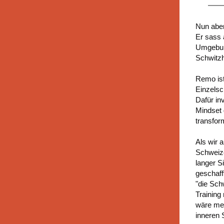
Nun aber
Er sass 
Umgebung
Schwitzh
Remo ist
Einzelsc
Dafür in
Mindset 
transfor
Als wir 
Schweize
langer S
geschaff
"die Sch
Training
wäre meh
inneren 