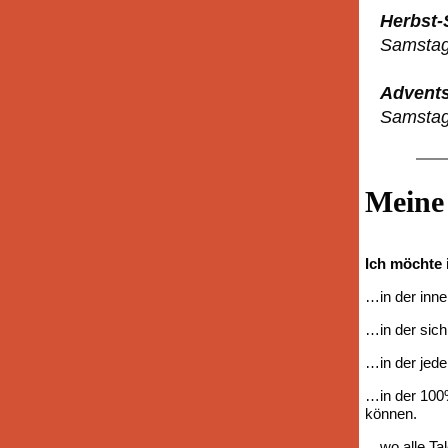
Herbst-
Samstag
Advents
Samstag
Meine 
Ich möchte 
…in der inn
…in der sich
…in der jede 
…in der 100%
können.
…wo alle Tal