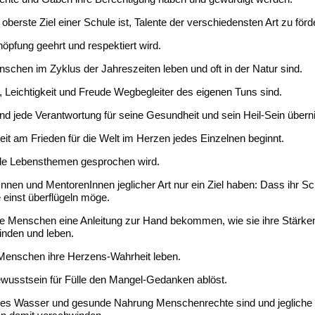
berste Ziel einer Schule ist, Talente der verschiedensten Art zu förd
pfung geehrt und respektiert wird.
chen im Zyklus der Jahreszeiten leben und oft in der Natur sind.
eichtigkeit und Freude Wegbegleiter des eigenen Tuns sind.
d jede Verantwortung für seine Gesundheit und sein Heil-Sein über
it am Frieden für die Welt im Herzen jedes Einzelnen beginnt.
le Lebensthemen gesprochen wird.
nen und MentorenInnen jeglicher Art nur ein Ziel haben: Dass ihr Sch
e einst überflügeln möge.
ge Menschen eine Anleitung zur Hand bekommen, wie sie ihre Stärke
finden und leben.
Menschen ihre Herzens-Wahrheit leben.
usstsein für Fülle den Mangel-Gedanken ablöst.
s Wasser und gesunde Nahrung Menschenrechte sind und jeglic