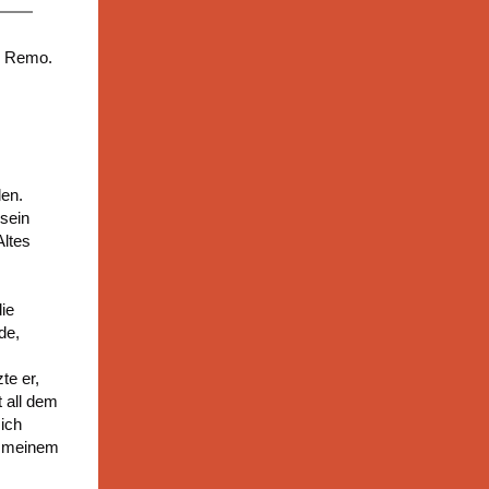
h Remo.
len.
 sein
Altes
die
de,
te er,
 all dem
 ich
h meinem