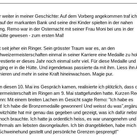
 weiter in meiner Geschichte: Auf dem Vorberg angekommen traf ic
auf der markanten Bank und seine drei Kinder spielten in der nahen
. Remo war in der Osternacht mit seiner Frau Moni bei uns in der
ütte gewesen - zum ersten Mal!
 seit jeher ein Ringer. Sein grösster Traum war es, an den
hweizermeisterschaften einmal in seiner Karriere eine Medaille zu ho
vestierte er dieses Jahr noch einmal sehr viel. Für diese Medaille und
ging er in die Hütte. Und irgendetwas passierte da mit ihm. Liess ihn 
mieren und mehr in seine Kraft hineinwachsen. Magie pur.
an diesen 10. Mai ins Gespräch kamen, realisierte ich plötzlich, dass 
rmeisterschaft im Ringen am 9. Mai stattgefunden hatte. Kurzen Re
inn: Mit einem breiten Lachen im Gesicht sagte Remo: "Ich habe es
t! Ich habe die Bronzemedaille gewonnen! Und weisst du was",ergänz
witzhütte hat mir genau das gegeben und gezeigt, was ich dafür nebst
 noch brauchte. Ich hatte ja ordentlich heiss, es war unangenehm und
rmals am liebsten davongelaufen. Ich bin drangeblieben, habe mic
Schweinehund gestellt und persönliche Grenzen gesprengt!"