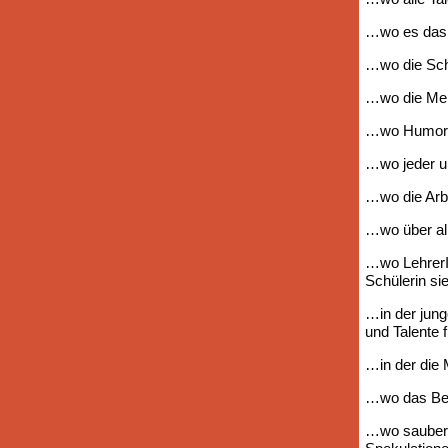
…wo es das o
…wo die Schö
…wo die Mens
…wo Humor, L
…wo jeder un
…wo die Arbe
…wo über al
…wo LehrerIn
Schülerin si
…in der jun
und Talente 
…in der die 
…wo das Bew
…wo saubere