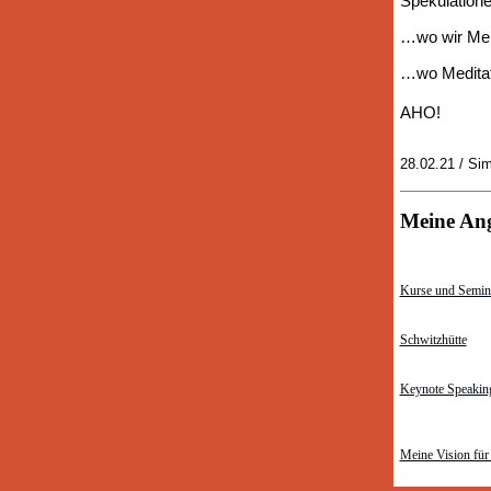
Spekulation
…wo wir Men
…wo Meditati
AHO!
28.02.21 / Si
Meine An
Kurse und Semin
Schwitzhütte
Keynote Speakin
Meine Vision für 