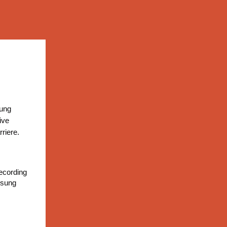
tung
ive
riere.
ecording
ssung