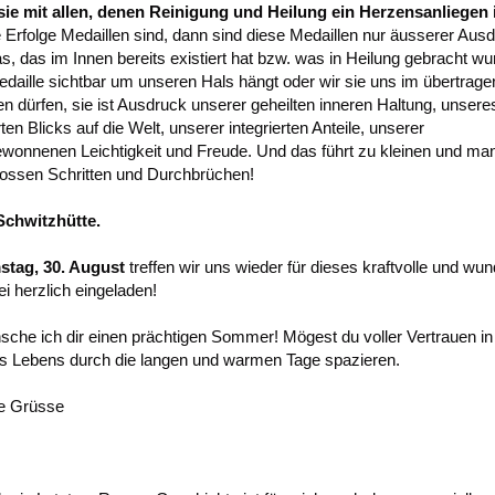
sie mit allen, denen Reinigung und Heilung ein Herzensanliegen i
 Erfolge Medaillen sind, dann sind diese Medaillen nur äusserer Aus
s, das im Innen bereits existiert hat bzw. was in Heilung gebracht w
edaille sichtbar um unseren Hals hängt oder wir sie uns im übertrag
 dürfen, sie ist Ausdruck unserer geheilten inneren Haltung, unsere
en Blicks auf die Welt, unserer integrierten Anteile, unserer
wonnenen Leichtigkeit und Freude. Und das führt zu kleinen und m
grossen Schritten und Durchbrüchen!
Schwitzhütte.
stag, 30. August
treffen wir uns wieder für dieses kraftvolle und wu
ei herzlich eingeladen!
che ich dir einen prächtigen Sommer! Mögest du voller Vertrauen in
s Lebens durch die langen und warmen Tage spazieren.
he Grüsse