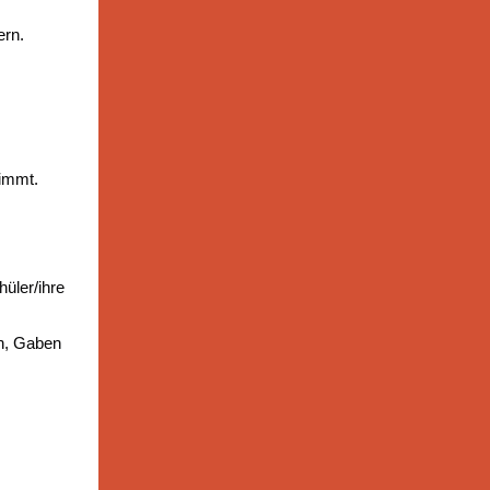
ern.
nimmt.
üler/ihre
n, Gaben
he