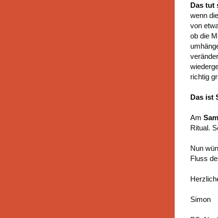
Das tut 
wenn die
von etwa
ob die M
umhängen
verändert
wiederge
richtig 
Das ist 
Am
Sam
Ritual. S
Nun wüns
Fluss de
Herzlic
Simon