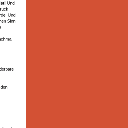
st!
Und
druck
urde. Und
enen Sinn
s
anchmal
nderbare
 den