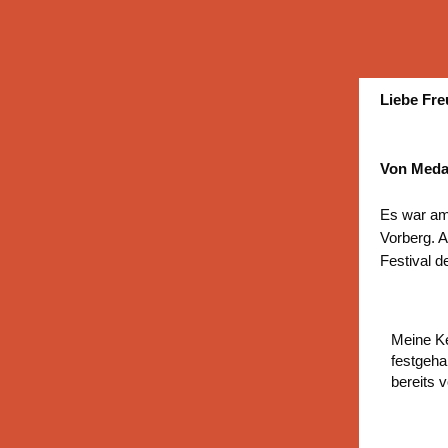
Liebe Fre
Von Medai
Es war am 
Vorberg. A
Festival d
Meine Ke
festgeha
bereits 