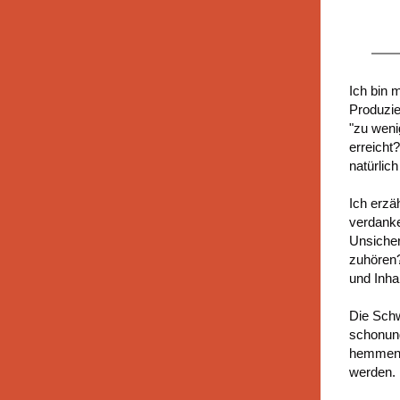
Ich bin 
Produzie
"zu weni
erreicht
natürlich
Ich erzä
verdanke
Unsicher
zuhören?
und Inhal
Die Schw
schonungs
hemmende
werden.