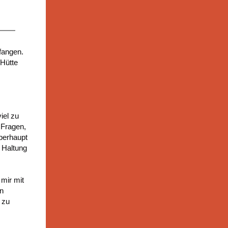
rfangen.
 Hütte
iel zu
 Fragen,
überhaupt
 Haltung
 mir mit
on
 zu