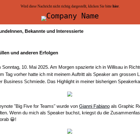
Wird diese Nachricht nicht richtig dargestellt, klicken Sie bitte
hier
.
undeInnen, Bekannte und Interessierte
llen und anderen Erfolgen
Sonntag, 10. Mai 2025. Am Morgen spazierte ich in Willisau in Rich
m Tag vorher hatte ich mit meinem Auftritt als Speaker am grossen L
er Business Schmiede. Das Highlight in meiner bisherigen Speakerkar
ynote "Big Five for Teams" wurde von
Gianni Fabiano
als Graphic R
lten. Wenn du mich als Speaker buchst, kriegst du die Zusammenfa
vorab 😀!